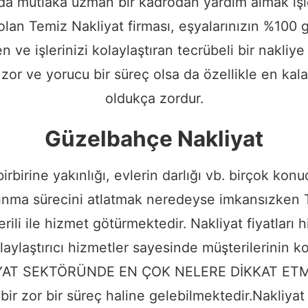
ında mutlaka uzman bir kadrodan yardım almak işle
lan Temiz Nakliyat firması, eşyalarınızın %100 g
 ve işlerinizi kolaylaştıran tecrübeli bir nakliye 
or ve yorucu bir süreç olsa da özellikle en kalab
oldukça zordur.
Güzelbahçe Nakliyat
 birbirine yakınlığı, evlerin darlığı vb. birçok k
ma sürecini atlatmak neredeyse imkansızken Tem
rili ile hizmet götürmektedir. Nakliyat fiyatları h
laylaştırıcı hizmetler sayesinde müşterilerinin k
LİYAT SEKTÖRÜNDE EN ÇOK NELERE DİKKAT E
u bir zor bir süreç haline gelebilmektedir.Nakliya