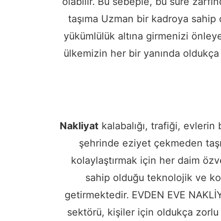
olabilir. Bu sebeple, bu süre zarf
taşıma Uzman bir kadroya sahip o
yükümlülük altına girmenizi önleyen
ülkemizin her bir yanında oldukça z
Nakliyat
kalabalığı, trafiği, evlerin
şehrinde eziyet çekmeden taşın
kolaylaştırmak için her daim özve
sahip olduğu teknolojik ve ko
getirmektedir. EVDEN EVE NAK
sektörü, kişiler için oldukça zorl