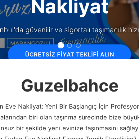
ern tesislerde profesyonel depolama çözüm
DEPOLAMA HAKKINDA BILGI
Guzelbahce
n Eve Nakliyat: Yeni Bir Başlangıç İçin Profesy
arından biri olan taşınma sürecinde bize büyük 
runsuz bir şekilde yeni evinize taşınmasını sağl
den Evden Eve Nakliyat Firması Tercih Etmeliyim