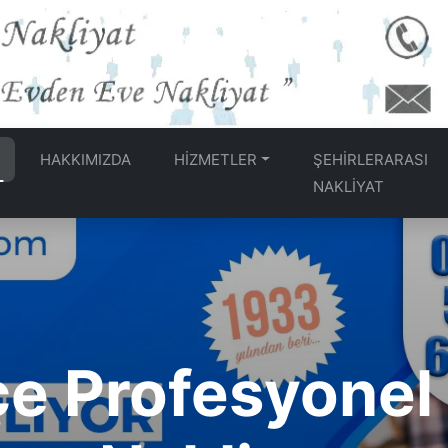
HAKKIMIZDA
HİZMETLER
ŞEHİRLERARASI
NAKLİYAT
enli Eşya Depo